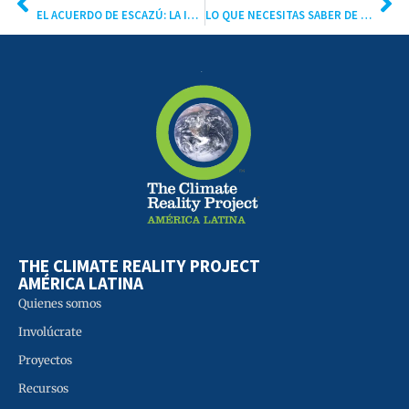
EL ACUERDO DE ESCAZÚ: LA INICIATIVA QUE PRETENDE SALVAR A MÉXICO Y LATINOAMÉRICA DEL DESASTRE ECOLÓGICO
LO QUE NECESITAS SABER DE LA COP27: LA CONFERENCIA GLOBAL MÁS IMPORTANTE PARA ENFRENTAR LA CRISIS CLIMÁTICA
THE CLIMATE REALITY PROJECT
AMÉRICA LATINA
Quienes somos
Involúcrate
Proyectos
Recursos