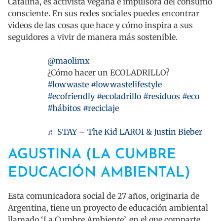
Catalina, es activista vegana e impulsora del consumo
consciente. En sus redes sociales puedes encontrar
videos de las cosas que hace y cómo inspira a sus
seguidores a vivir de manera más sostenible.
@maolimx
¿Cómo hacer un ECOLADRILLO?
#lowwaste
#lowwastelifestyle
#ecofriendly
#ecoladrillo
#residuos
#eco
#hábitos
#reciclaje
♬ STAY – The Kid LAROI & Justin Bieber
AGUSTINA (LA CUMBRE
EDUCACIÓN AMBIENTAL)
Esta comunicadora social de 27 años, originaria de
Argentina, tiene un proyecto de educación ambiental
llamado ‘La Cumbre Ambiente’, en el que comparte