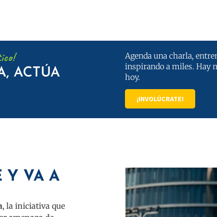
ico!
Agenda una charla, entren
inspirando a miles. Hay 
A, ACTÚA
hoy.
¡INVOLÚCRATE!
 Y VA A
a
, la iniciativa que