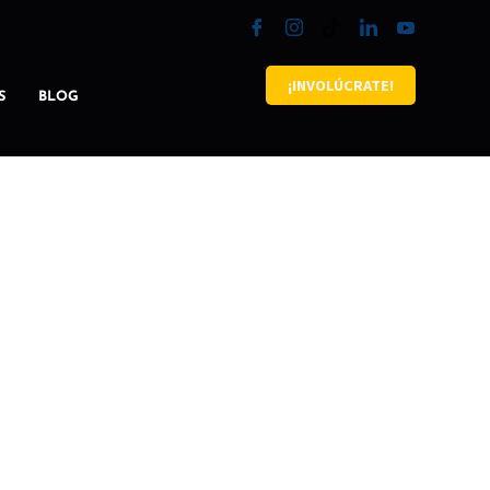
¡INVOLÚCRATE!
S
BLOG