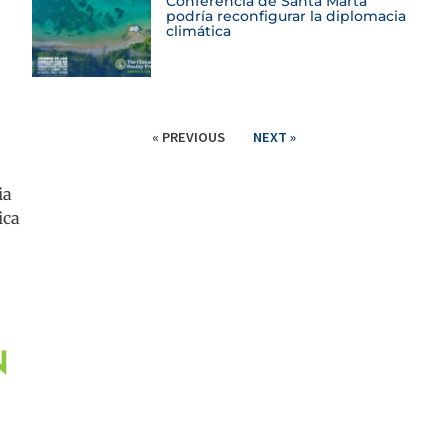
Conferencia de Santa Marta
podría reconfigurar la diplomacia
climática
« PREVIOUS
NEXT »
ia
ica
N