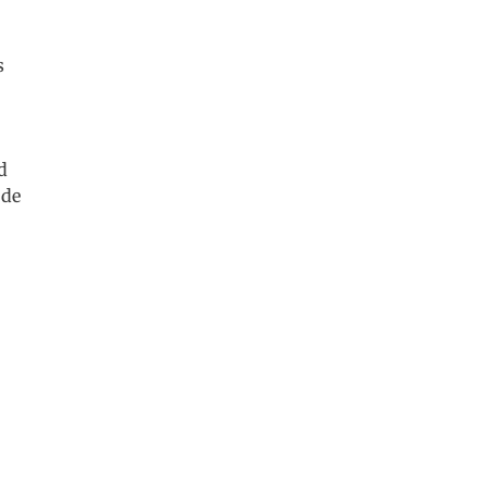
s
d
 de