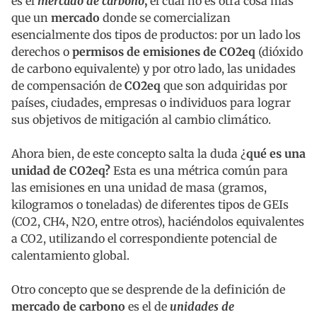
es el
mercado de carbono
,
el cual no es otra cosa más
que un
mercado
donde se comercializan
esencialmente dos tipos de productos: por un lado los
derechos o
permisos de emisiones de CO2eq
(dióxido
de carbono equivalente) y por otro lado, las unidades
de compensación de
CO2eq
que son adquiridas por
países, ciudades, empresas o individuos para lograr
sus objetivos de mitigación al cambio climático.
Ahora bien, de este concepto salta la duda ¿
qué es una
unidad de CO2eq?
Esta es una métrica común para
las emisiones en una unidad de masa (gramos,
kilogramos o toneladas) de diferentes tipos de GEIs
(CO2, CH4, N2O, entre otros), haciéndolos equivalentes
a CO2, utilizando el correspondiente potencial de
calentamiento global.
Otro concepto que se desprende de la definición de
mercado de carbono
es el de
unidades de