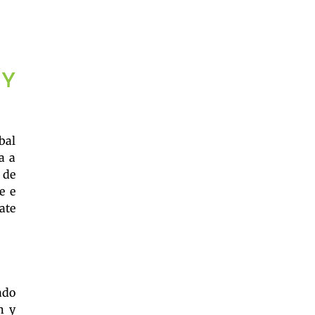
 Y
bal
a a
 de
e e
ate
ado
n y