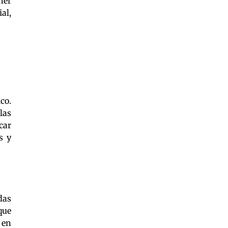
ner
al,
co.
las
car
s y
das
que
 en