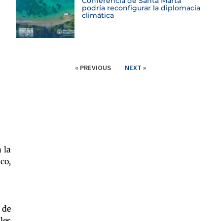
Conferencia de Santa Marta
podría reconfigurar la diplomacia
climática
« PREVIOUS
NEXT »
 la
co,
 de
les