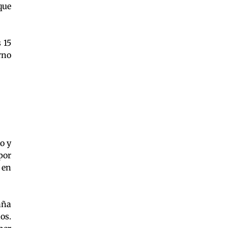
que
 15
rno
o y
por
 en
aña
os.