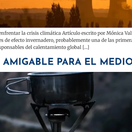
frentar la crisis climática Artículo escrito por Mónica V
 de efecto invernadero, probablemente una de las primera
esponsables del calentamiento global […]
S AMIGABLE PARA EL MEDI