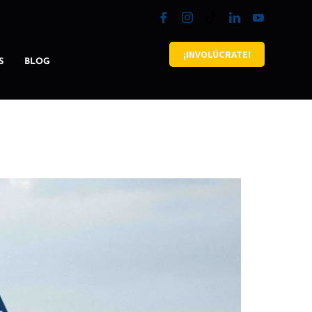
¡INVOLÚCRATE!
S
BLOG