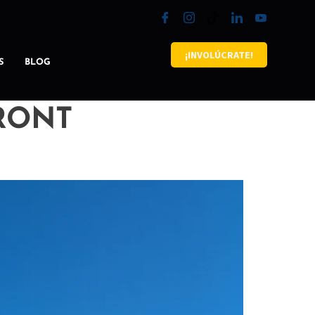
¡INVOLÚCRATE!
S
BLOG
RONT