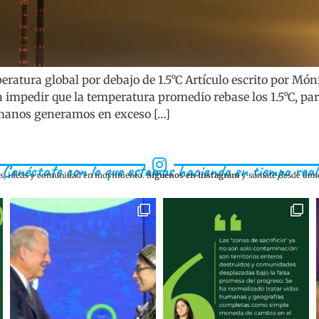
eratura global por debajo de 1.5°C Artículo escrito por Mó
a impedir que la temperatura promedio rebase los 1.5°C, pa
umanos generamos en exceso […]
Conéctate con lo que estamos haciendo en tiempo real
as, ideas y comunidad en movimiento.
Síguenos en Instagram
y súmate desde dond