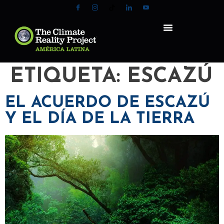
ETIQUETA:
ESCAZÚ
EL ACUERDO DE ESCAZÚ
Y EL DÍA DE LA TIERRA