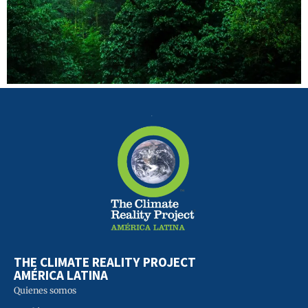
THE CLIMATE REALITY PROJECT
AMÉRICA LATINA
Quienes somos