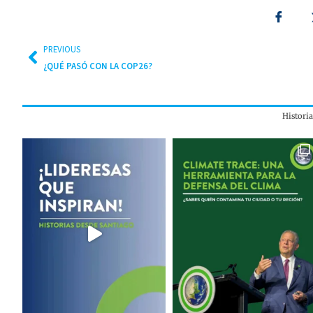
PREVIOUS
¿QUÉ PASÓ CON LA COP26?
Histori