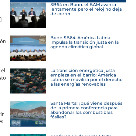
SB64 en Bonn: el BAM avanza
lentamente pero el reloj no deja
de correr
]
Bonn SB64: América Latina
ión
impulsa la transición justa en la
agenda climática global
 el
La transición energética justa
empieza en el barrio: América
sto
Latina se moviliza por el derecho
a las energías renovables
Santa Marta: ¿qué viene después
de la primera conferencia para
abandonar los combustibles
ir
fósiles?
es