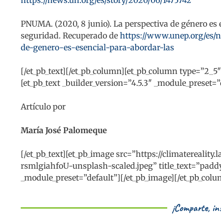
https://news.un.org/es/story/2020/06/1475742
PNUMA. (2020, 8 junio). La perspectiva de género es e
seguridad. Recuperado de
https://www.unep.org/es/n
de-genero-es-esencial-para-abordar-las
[/et_pb_text][/et_pb_column][et_pb_column type=”2_5″
[et_pb_text _builder_version=”4.5.3″ _module_preset=”
Artículo por
María José Palomeque
[/et_pb_text][et_pb_image src=”https://climaterealit
rsmlgiahfoU-unsplash-scaled.jpeg” title_text=”padd
_module_preset=”default”][/et_pb_image][/et_pb_colum
¡Comparte, ins