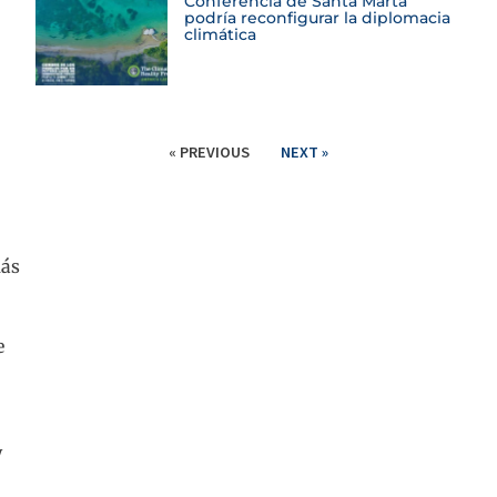
Conferencia de Santa Marta
podría reconfigurar la diplomacia
climática
« PREVIOUS
NEXT »
más
e
y