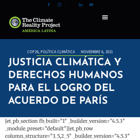
COP26
,
POLÍTICA CLIMÁTICA
NOVIEMBRE 6, 2021
JUSTICIA CLIMÁTICA Y
DERECHOS HUMANOS
PARA EL LOGRO DEL
ACUERDO DE PARÍS
[et_pb_section fb_built=”1″ _builder_version=”4.5.3″
_module_preset=”default”][et_pb_row
column_structure=”3_5,2_5″ _builder_version=”4.5.3″