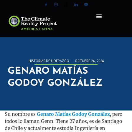
HISTORIAS DE LIDERAZGO
OCTUBRE 24, 2024
GENARO MATÍAS
GODOY GONZÁLEZ
Su nombre es
Genaro Matías Godoy González
,
pero
todos lo llaman Genn. Tiene 27 años, es de Santiago
de Chile y actualmente estudia Ingeniería en