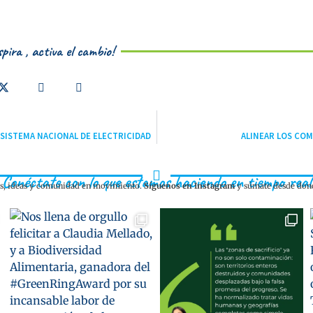
pira , activa el cambio!
SISTEMA NACIONAL DE ELECTRICIDAD
ALINEAR LOS CO
Conéctate con lo que estamos haciendo en tiempo real
as, ideas y comunidad en movimiento.
Síguenos en Instagram
y súmate desde dond