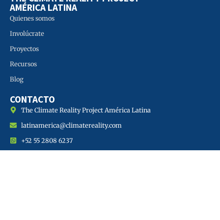
AMÉRICA LATINA
Quienes somos
Involúcrate
Proyectos
Recursos
Blog
CONTACTO
The Climate Reality Project América Latina
latinamerica@climatereality.com
+52 55 2808 6237
Somos un grupo diverso de personas apasionadas, que se ha unido
para resolver el mayor desafío de nuestros tiempos,
el cambio
climático
. Impulsamos soluciones reales desde la ciencia, la
política, el emprendimiento, las historias y el activismo, para
construir un futuro justo y sostenible en América Latina.