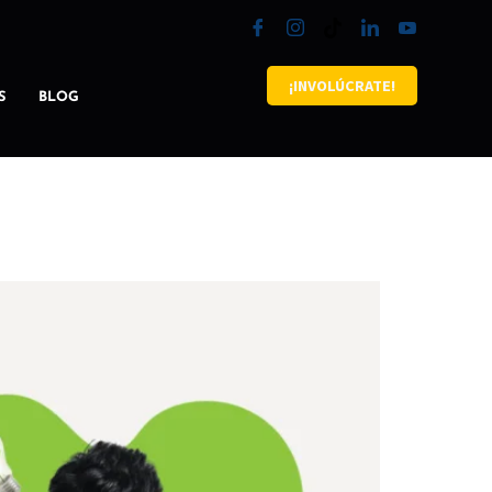
¡INVOLÚCRATE!
S
BLOG